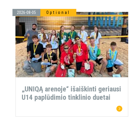
2026-08-05
Optional
„UNIQĄ arenoje“ išaiškinti geriausi
U14 paplūdimio tinklinio duetai