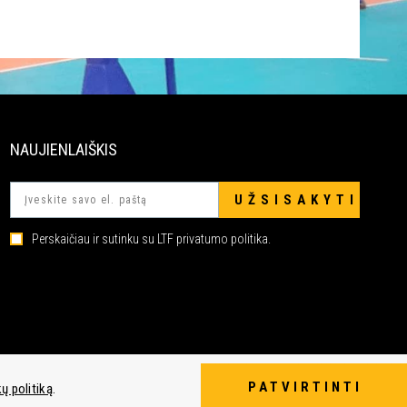
NAUJIENLAIŠKIS
Perskaičiau ir sutinku su LTF privatumo politika.
PATVIRTINTI
ų politiką
.
touched by
digitouch!