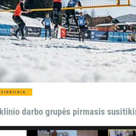
 tinklinis
klinio darbo grupės pirmasis susitik