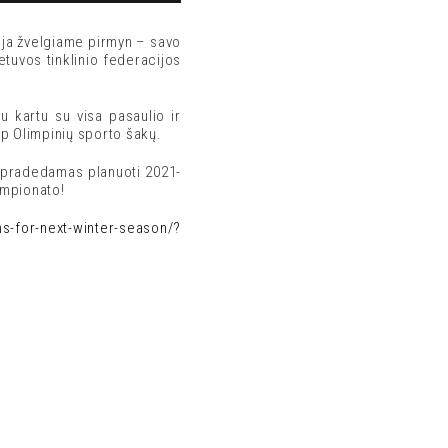
cija žvelgiame pirmyn – savo
etuvos tinklinio federacijos
au kartu su visa pasaulio ir
rp Olimpinių sporto šakų.
, pradedamas planuoti 2021-
empionato!
ns-for-next-winter-season/?
S