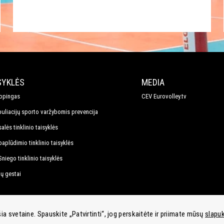
SYKLĖS
MEDIA
opingas
CEV Eurovolley.tv
uliacijų sporto varžybomis prevencija
alės tinklinio taisyklės
paplūdimio tinklinio taisyklės
Sniego tinklinio taisyklės
jų gestai
 svetaine. Spauskite „Patvirtinti“, jog perskaitėte ir priimate mūsų
slapuk