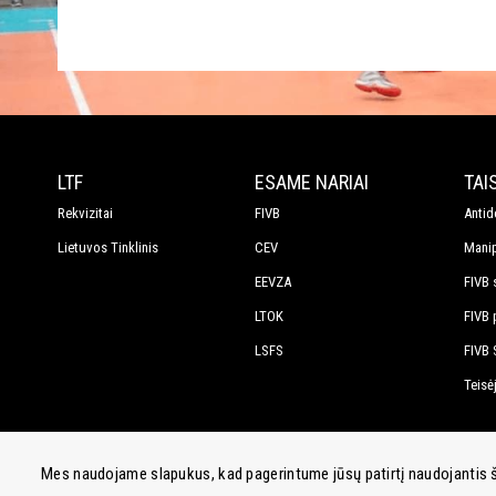
LTF
ESAME NARIAI
TAI
Rekvizitai
FIVB
Antid
Lietuvos Tinklinis
CEV
Manip
EEVZA
FIVB s
LTOK
FIVB 
LSFS
FIVB 
Teisė
Mes naudojame slapukus, kad pagerintume jūsų patirtį naudojantis šia
© 2026 Lietuvos tinklinio federacija