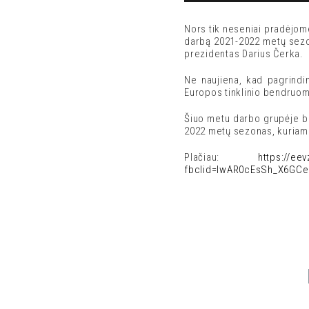
Nors tik neseniai pradėjome
darbą 2021-2022 metų sezonu
prezidentas Darius Čerka.
Ne naujiena, kad pagrindini
Europos tinklinio bendruome
Šiuo metu darbo grupėje bu
2022 metų sezonas, kuriame
Plačiau:
https://ee
fbclid=IwAR0cEsSh_X6GCe