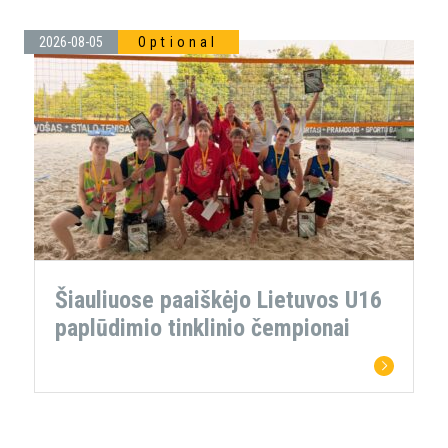
2026-08-05
Optional
Šiauliuose paaiškėjo Lietuvos U16
paplūdimio tinklinio čempionai