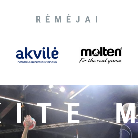
RĖMĖJAI
KITE 