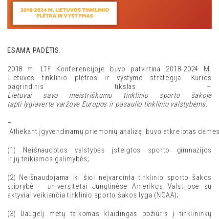
ESAMA PADĖTIS:
2018 m. LTF Konferencijoje buvo patvirtina 2018-2024 M.
Lietuvos tinklinio plėtros ir vystymo strategija. Kurios
pagrindinis tikslas –
Lietuvai savo meistriškumu tinklinio sporto šakoje
tapti lygiaverte varžove Europos ir pasaulio tinklinio valstybėms.
–
Atliekant įgyvendinamų priemonių analizę, buvo atkreiptas dėmesy
(1) Neišnaudotos valstybės įsteigtos sporto gimnazijos
ir jų teikiamos galimybės;
(2) Neišnaudojama iki šiol neįvardinta tinklinio sporto šakos
stiprybė – universitetai Jungtinėse Amerikos Valstijose su
aktyviai veikiančia tinklinio sporto šakos lyga (NCAA);
(3) Daugelį metų taikomas klaidingas požiūris į tinklininkų