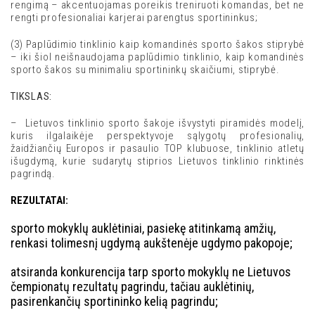
rengimą – akcentuojamas poreikis treniruoti komandas, bet ne
rengti profesionaliai karjerai parengtus sportininkus;
(3) Paplūdimio tinklinio kaip komandinės sporto šakos stiprybė
– iki šiol neišnaudojama paplūdimio tinklinio, kaip komandinės
sporto šakos su minimaliu sportininkų skaičiumi, stiprybė.
TIKSLAS:
– Lietuvos tinklinio sporto šakoje išvystyti piramidės modelį,
kuris ilgalaikėje perspektyvoje sąlygotų profesionalių,
žaidžiančių Europos ir pasaulio TOP klubuose, tinklinio atletų
išugdymą, kurie sudarytų stiprios Lietuvos tinklinio rinktinės
pagrindą.
REZULTATAI:
sporto mokyklų auklėtiniai, pasiekę atitinkamą amžių,
renkasi tolimesnį ugdymą aukštenėje ugdymo pakopoje;
atsiranda konkurencija tarp sporto mokyklų ne Lietuvos
čempionatų rezultatų pagrindu, tačiau auklėtinių,
pasirenkančių sportininko kelią pagrindu;