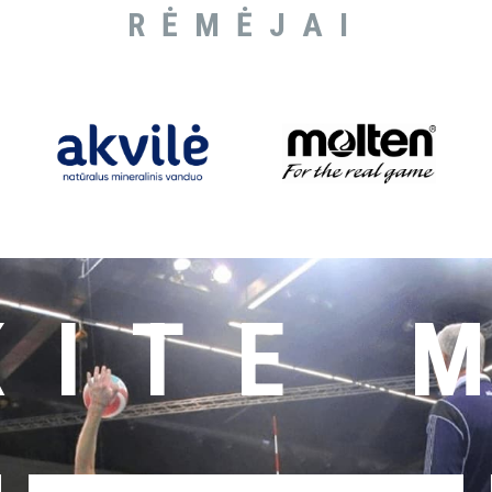
RĖMĖJAI
KITE 