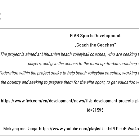
:
FIVB Sports Development
„Coach the Coaches”
The project is aimed at Lithuanian beach volleyball coaches, who are seeking to
players, and give the access to the most up -to-date coaching 
Federation within the project seeks to help beach volleyball coaches, working w
the country and seeking to prepare them for the elite sport, to get education w
https://www.fivb.com/en/development/news/fivb-development-projects-pl
id=91595
Mokymų medžiaga:
https://www.youtube.com/playlist?list=PLPekrBIVs