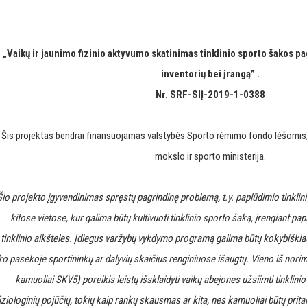
„Vaikų ir jaunimo fizinio aktyvumo skatinimas tinklinio sporto šakos pa
inventorių bei įrangą” .
Nr. SRF-SIĮ-2019-1-0388
Šis projektas bendrai finansuojamas valstybės Sporto rėmimo fondo lėšomis, 
mokslo ir sporto ministerija.
Šio projekto įgyvendinimas spręstų pagrindinę problemą, t.y. paplūdimio tinklini
kitose vietose, kur galima būtų kultivuoti tinklinio sporto šaką, įrengiant 
tinklinio aikšteles. Įdiegus varžybų vykdymo programą galima būtų kokybiškiau 
ko pasekoje sportininkų ar dalyvių skaičius renginiuose išaugtų. Vieno iš norime 
kamuoliai SKV5) poreikis leistų išsklaidyti vaikų abejones užsiimti tinklini
iziologinių pojūčių, tokių kaip rankų skausmas ar kita, nes kamuoliai būtų prita