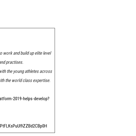
 work and build up elite level
and practises.
ith the
young athletes across
ith the world class expertise.
atform-2019-helps-develop?
a4oPtFLKsPuUI9ZZBd2CBp0H