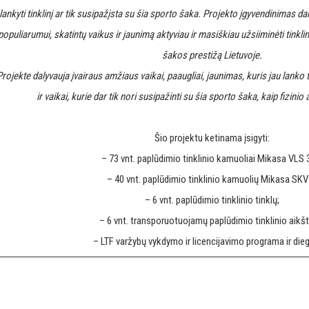
lankyti tinklinį ar tik susipažįsta su šia sporto šaka. Projekto įgyvendinimas d
populiarumui, skatintų vaikus ir jaunimą aktyviau ir masiškiau užsiiminėti tinkli
šakos prestižą Lietuvoje.
Projekte dalyvauja įvairaus amžiaus vaikai, paaugliai, jaunimas, kuris jau lanko 
ir vaikai, kurie dar tik nori susipažinti su šia sporto šaka, kaip fizin
Šio projektu ketinama įsigyti:
– 73 vnt. paplūdimio tinklinio kamuoliai Mikasa VLS 
– 40 vnt. paplūdimio tinklinio kamuolių Mikasa SKV 
– 6 vnt. paplūdimio tinklinio tinklų;
– 6 vnt. transporuotuojamų paplūdimio tinklinio aikšte
– LTF varžybų vykdymo ir licencijavimo programa ir die