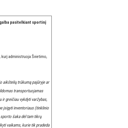
galba pasitelkiant sportinį
kurį administruoja Švietimo,
o aikštelių trūkumą pajūryje ar
papildomas transportuojamas
ir greičiau vykdyti varžybas,
įsigyti inventoriaus (tinklinio
o sporto šaka dėl tam tikrų
ikyti vaikams, kurie tik pradeda