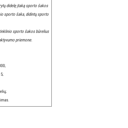
arytų didelę įtaką sporto šakos
nio sporto šaka, didintų sporto
tinklinio sporto šakos būrelius
io aktyvumo priemone.
300;
5;
lių;
gimas.