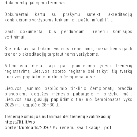
dokumentų galiojimo terminas.
Dokumentai kartu su prašymu suteikti akreditaciją
konkrečioms varžyboms teikiami el. paštu: info@ltf.lt.
Gauti dokumentai bus perduodami Trenerių komisijos
vertinimui.
Šie reikalavimai taikomi visiems treneriams, siekiantiems gauti
trenerio akreditaciją tarptautinėms varžyboms.
Artimiausiu metu taip pat planuojama įvesti trenerių
registravimą Lietuvos sporto registre bei taikyti šią tvarką
Lietuvos paplūdimio tinklinio čempionatuose.
Lietuvos jaunimo paplūdimio tinklinio čempionatų pradžia
planuojama gegužės mėnesio pabaigoje – birželio mėn.
Lietuvos suaugusiųjų paplūdimio tinklinio čempionatas vyks
2026 m. rugpjūčio 28–30 d.
Trenerių komisijos nutarimas dėl trenerių kvalifikacijų:
https://ltf.lt/wp-
content/uploads/2026/04/Treneriu_kvalifikacija_.pdf