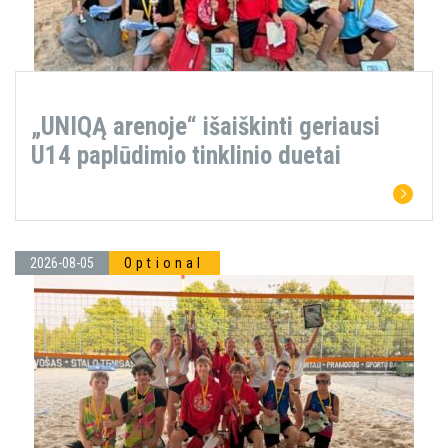
„UNIQĄ arenoje“ išaiškinti geriausi
U14 paplūdimio tinklinio duetai
2026-08-05
Optional