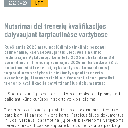
2026-04-29
LTF
Nutarimai dėl trenerių kvalifikacijos
dalyvaujant tarptautinėse varžybose
Ruošiantis 2026 metų paplūdimio tinklinio sezonui
primename, kad vadovaujantis Lietuvos tinklinio
federacijos Vykdomojo komiteto 2026 m. balandžio 3 d.
sprendimu ir Trenerių komisijos 2026 m. balandžio 23 d.
nutarimu, visi treneriai, vykstantys su komandomis į
tarptautines varžybas ir siekiantys gauti trenerio
akreditaciją, Lietuvos tinklinio federacijai turi pateikti
trenerio kvalifikaciją patvirtinančius dokumentus:
Sporto studijų krypties aukštojo mokslo diplomą arba
galiojantį kūno kultūros ir sporto veiklos leidimą
Trenerio kvalifikaciją patvirtinantys dokumentai federacijai
pateikiami iš anksto ir vieną kartą. Pateikus šiuos dokumentus
ir juos įvertinus, pakartotinai jų teikti kiekvienoms varžyboms
nereikia, nebent pasikeistų pateikti duomenys arba pasibaigtų