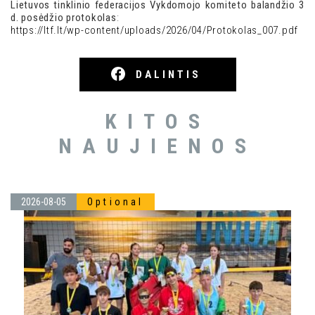
Lietuvos tinklinio federacijos Vykdomojo komiteto balandžio 3
d. posėdžio protokolas
:
https://ltf.lt/wp-content/uploads/2026/04/Protokolas_007.pdf
DALINTIS
KITOS
NAUJIENOS
2026-08-05
Optional