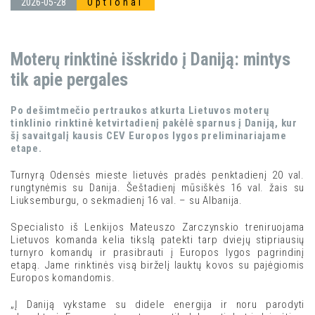
2026-05-28
Optional
Moterų rinktinė išskrido į Daniją: mintys
tik apie pergales
Po dešimtmečio pertraukos atkurta Lietuvos moterų
tinklinio rinktinė ketvirtadienį pakėlė sparnus į Daniją, kur
šį savaitgalį kausis CEV Europos lygos preliminariajame
etape.
Turnyrą Odensės mieste lietuvės pradės penktadienį 20 val.
rungtynėmis su Danija. Šeštadienį mūsiškės 16 val. žais su
Liuksemburgu, o sekmadienį 16 val. – su Albanija.
Specialisto iš Lenkijos Mateuszo Zarczynskio treniruojama
Lietuvos komanda kelia tikslą patekti tarp dviejų stipriausių
turnyro komandų ir prasibrauti į Europos lygos pagrindinį
etapą. Jame rinktinės visą birželį lauktų kovos su pajėgiomis
Europos komandomis.
„Į Daniją vykstame su didele energija ir noru parodyti