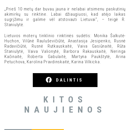
„Prieš 10 metų dar buvau jauna ir nelabai atsimenu paskutinių
akimirkų su rinktine. Labai džiaugiuosi, kad atėjo laikas
sugrįžimu ir galime vėl atstovauti Lietuvai“, – teigė R.
Staniulytė.
Lietuvos moterų tinklinio rinktinės sudėtis: Monika Šalkutė-
Huchon, Vilūnė Rauluševičiūtė, Anastasija Jesipenko, Rusnė
Radavičiūtė, Rusnė Rutkauskaitė, Vaiva Gasiūnaitė, Rūta
Staniulytė, Vaiva Valionytė, Barbora Rakauskaitė, Neringa
Kačinaitė, Roberta Gabulaitė, Martyna Paukštytė, Arina
Petuchova, Karolina Pravdinskaitė, Karina Vilkicka.
DALINTIS
KITOS
NAUJIENOS