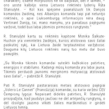
charakterį. Esame motyvuotos ne tik dalyvauti, bet ir laimėti, –
oro uoste kalbėjo viena Lietuvos rinktinės lyderių Rūta
Staniulytė. – Kol kas spėjome paanalizuoti tik Danijos
komandos žaidimą, nes Albanijos komanda taip pat neturėjo
rinktinės, o apie Liuksemburgą informacijos nėra daug.
Vertinant Daniją, tai, mano manymu, yra panašaus pajėgumo
varžovė, todėl bus labai įdomios pirmosios rungtynės.“
R. Staniulytė kartu su rinktinės kapitone Monika Šalkute-
Huchon yra vienintelės žaidėjos, kurios atstovavo savo šaliai
paskutinį sykį, kai Lietuva žaidė tarptautinėse varžybose.
Dauguma kitų Lietuvos rinktinės narių tuo metu dar buvo
paauglės.
„Su Monika tikimės komandai suteikti kažkokios patirties,
energijos ir stabilumo. Kadangi mūsų komanda yra labai jauna.
Tikimės perduodi jaunoms merginoms motyvaciją atstovauti
savo šaliai“, – pabrėžė R. Staniulytė.
Pati R. Staniulytė pastaraisiais metais atstovavo pajėgiai
„Volero Le Cannet“ (Prancūzija) komandai, su kuria varžėsi CEV
Čempionų lygoje. Nepaisant didelės patirties, R. Staniulytė
prisipažįsta, kad jaudulys jaučiasi ne dėl artėjančių rungtynių, o
dėl išsiilgto jausmo vilkėti šalies marškinėlius ir girdėti
Lietuvos himną.