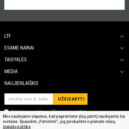
LTF
ESAME NARIAI
TAISYKLĖS
MEDIA
NAUJIENLAIŠKIS
Perskaičiau ir sutinku su LTF privatumo politika.
Mes naudojame slapukus, kad pagerintume jūsų patirtį naudojantis šia
svetaine. Spauskite „Patvirtinti“, jog perskaitėte ir priimate mūsų
slapukų politiką
.