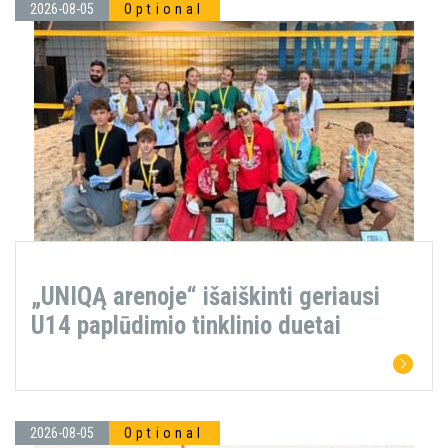
2026-08-05
Optional
„UNIQĄ arenoje“ išaiškinti geriausi
U14 paplūdimio tinklinio duetai
2026-08-05
Optional