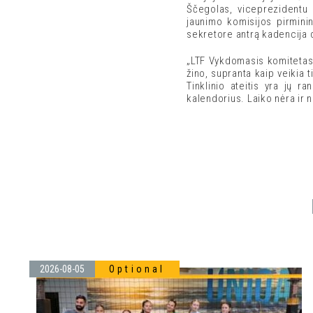
Ščegolas, viceprezidentu 
jaunimo komisijos pirmini
sekretore antrą kadencija d
„LTF Vykdomasis komitetas v
žino, supranta kaip veikia t
Tinklinio ateitis yra jų r
kalendorius. Laiko nėra ir 
2026-08-05
Optional