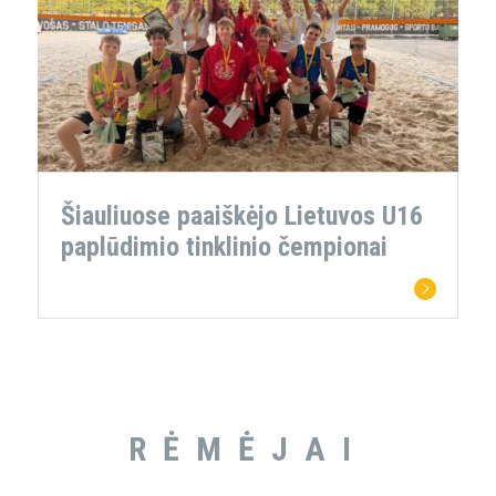
Šiauliuose paaiškėjo Lietuvos U16
paplūdimio tinklinio čempionai
RĖMĖJAI