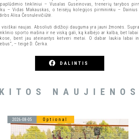
paplūdimio tinkliniui – Vusalas Guseinovas, trenerių tarybos pir
nku – Vidas Makauskas, o teisėjų kolegijos pirmininku – Dainius
irbs Alisa Česnulevičiūtė.
isiškai naujas. Absoliuti didžioji dauguma yra jauni žmonės. Supra
inklinio sporto mašina ir ne viską gali, ką kalbėjo ar kalba, bet laba
ankose, bent jau ateinantys ketveri metai. O dabar laukia labai 
nebus“, – teigė D. Čerka.
DALINTIS
KITOS NAUJIENO
2026-08-05
Optional