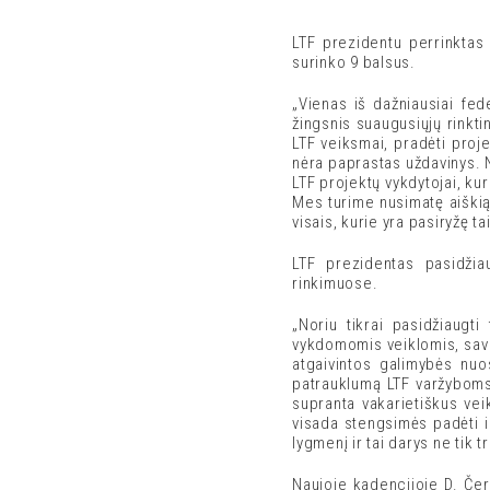
LTF prezidentu perrinktas
surinko 9 balsus.
„Vienas iš dažniausiai fe
žingsnis suaugusiųjų rinkti
LTF veiksmai, pradėti proje
nėra paprastas uždavinys. N
LTF projektų vykdytojai, kur
Mes turime nusimatę aiškią 
visais, kurie yra pasiryžę ta
LTF prezidentas pasidžiau
rinkimuose.
„Noriu tikrai pasidžiaugt
vykdomomis veiklomis, savara
atgaivintos galimybės nuo
patrauklumą LTF varžyboms.
supranta vakarietiškus vei
visada stengsimės padėti ir
lygmenį ir tai darys ne tik 
Naujoje kadencijoje D. Čerk