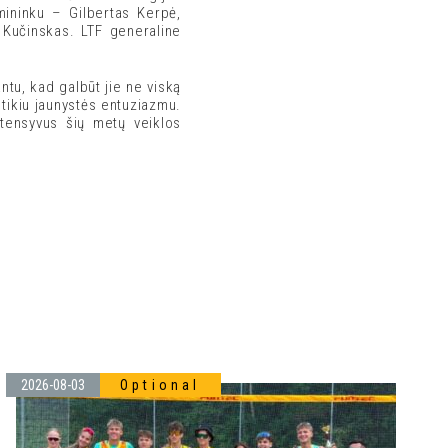
mininku – Gilbertas Kerpė,
 Kučinskas. LTF generaline
ntu, kad galbūt jie ne viską
i tikiu jaunystės entuziazmu.
intensyvus šių metų veiklos
S
2026-08-03
Optional