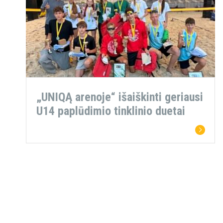
„UNIQĄ arenoje“ išaiškinti geriausi
U14 paplūdimio tinklinio duetai