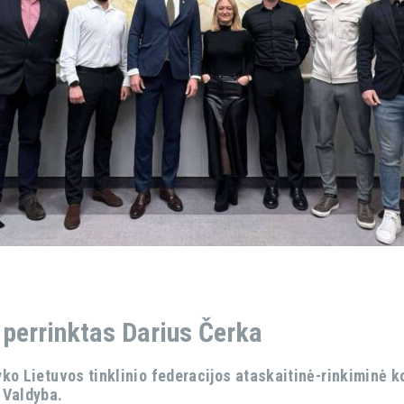
 perrinktas Darius Čerka
yko Lietuvos tinklinio federacijos ataskaitinė-rinkiminė k
 Valdyba.