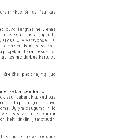
erslininkas Simas Paulikas
kad buvo žengtas ne vienas
kad nuoseklūs pastarųjų metų
icialiose CEV varžybose. Tai
 Po rinkimų keičiasi svarbių
au projektai tikrai nesustos.
, tad tęsime darbus kartu su
 išreiškė pasitikėjimą juo
urie veikia bendrai su LTF
iek sau. Labai tikiu, kad bus
ninkai taip pat įrodė savo
iems. Jų yra dauguma ir jie
. Mes iš savo pusės kaip ir
kelti tinklinį į tarptautinį
inkliniui išrinktas Sergijus