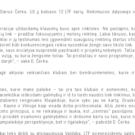
 Darius Čerka. Už jį balsavo 12 LTF narių. Rinkimuose dalyvavęs v
deracijai užduodamų klausimų buvo apie rinktines. Ne paslaptis, 
nių link – pradžiai fokusuojantis į moterų rinktinę. Labai tikiuosi, 
ktai ir jų tęstinumas leis įgyvendinti suaugusių rinktinių startus of
orint būti konkurencingais reikia nuosekliai žengti savo tikslo link.
ie, savo iniciatyva nusprendė pasitraukti ir projektų nebetęsti. Tači
viziją, su kuria žengsime toliau. Tai pristačiau ir savo programoje
i daryti“, – sakė D. Čerka.
gė aktyviai veikiančiais klubais bei bendruomenėmis, kurie ir
i tais, kurie mane palaikė – tai yra tais klubais ir asmenimis, k
nkiškai ieškodami galimybių ir iš to turėti naudos tiek tinkliniui, t
stabiems renginiams Klaipėdoje, kurie vyko jau ne kartą. Druski
 Kaune ir Vilniuje kaip visada dirba profesionalai. Ačiū Jiems vis
kimo principus, o ne reikalauja ir laukia, kol „centras“ pasirūpins
 prisidėti esamomis galimybėmis ir dirbsime kartu su tais, kurie nori 
trumpalaikėje perspektyvoje, bet ir ilgalaikėje“, – pabrėžė D. Čerka.
ai teks dirbti su atsinaujinusia Valdyba. LTF viceprezidentu salės t